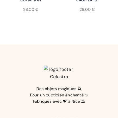
SCORPION
SAGITTAIRE
28,00
€
28,00
€
Des objets magiques 🔮
Pour un quotidien enchanté ✨
Fabriqués avec 💖 à Nice ⛱️