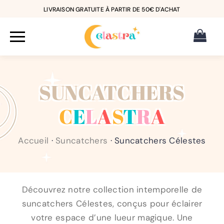
LIVRAISON GRATUITE À PARTIR DE 50€ D'ACHAT
SUNCATCHERS
C
E
L
A
S
T
R
A
Accueil
·
Suncatchers
·
Suncatchers Célestes
Découvrez notre collection intemporelle de
suncatchers Célestes, conçus pour éclairer
votre espace d’une lueur magique. Une